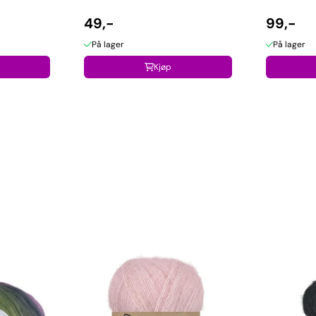
49,-
99,-
På lager
På lager
Kjøp