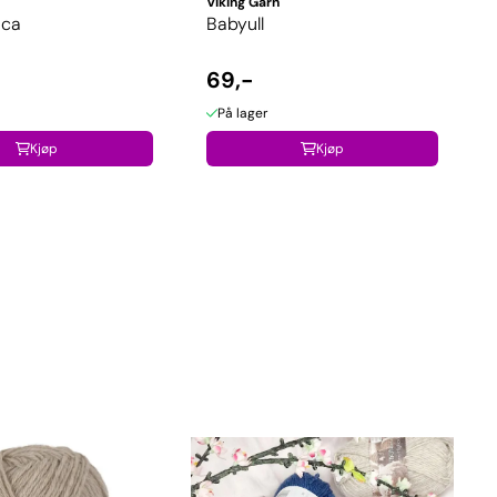
Viking Garn
aca
Babyull
69,-
På lager
Kjøp
Kjøp