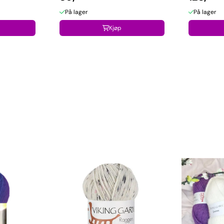
På lager
På lager
Kjøp