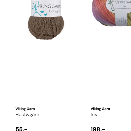
Viking Garn
Viking Garn
Hobbygarn
Iris
55,-
198,-