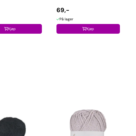
69,-
På lager
Kjøp
Kjøp