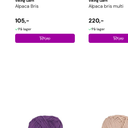
Viking Garn
Viking Garn
Alpaca Bris
Alpaca bris multi
105,-
220,-
På lager
På lager
Kjøp
Kjøp