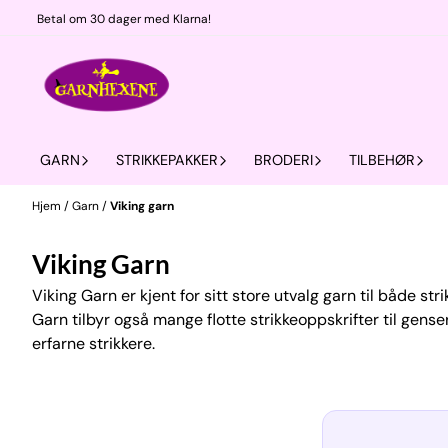
Hopp til innhold
Betal om 30 dager med Klarna!
GARN
STRIKKEPAKKER
BRODERI
TILBEHØR
Hjem
/
Garn
/
Viking garn
Viking Garn
Viking Garn er kjent for sitt store utvalg garn til både st
Garn tilbyr også mange flotte strikkeoppskrifter til gens
erfarne strikkere.