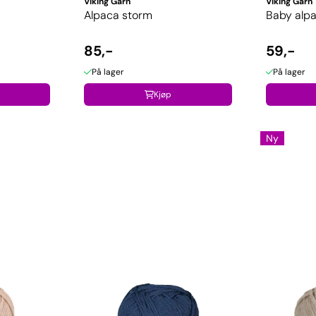
Viking Garn
Viking Garn
Alpaca storm
Baby alp
85,-
59,-
På lager
På lager
Kjøp
Ny