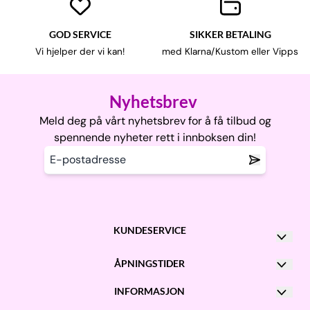
GOD SERVICE
SIKKER BETALING
Vi hjelper der vi kan!
med Klarna/Kustom eller Vipps
Nyhetsbrev
Meld deg på vårt nyhetsbrev for å få tilbud og
spennende nyheter rett i innboksen din!
KUNDESERVICE
Kontakt oss
ÅPNINGSTIDER
Post@garnhexene.no
Man - Fre: kl 10 - 16
INFORMASJON
+47 900 97 308