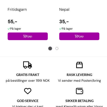
Fritidsgarn
Nepal
55,-
35,-
På lager
På lager
Kjøp
Kjøp
GRATIS FRAKT
RASK LEVERING
på bestillinger over 1199 NOK
Vi sender med Posten/bring
GOD SERVICE
SIKKER BETALING
Vi hjelper der vi kan!
med Klarna/Kustom eller Vipps