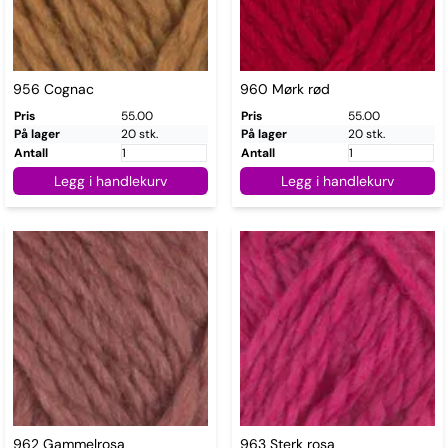
956 Cognac
960 Mørk rød
Pris
55.00
Pris
55.00
På lager
20 stk.
På lager
20 stk.
Antall
Antall
Legg i handlekurv
Legg i handlekurv
962 Gammelrosa
963 Sterk rosa