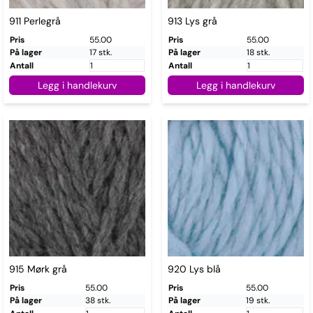
911 Perlegrå
913 Lys grå
Pris
55.00
Pris
55.00
På lager
17 stk.
På lager
18 stk.
Antall
Antall
Legg i handlekurv
Legg i handlekurv
915 Mørk grå
920 Lys blå
Pris
55.00
Pris
55.00
På lager
38 stk.
På lager
19 stk.