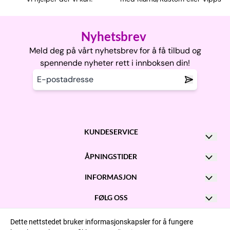
Nyhetsbrev
Meld deg på vårt nyhetsbrev for å få tilbud og
spennende nyheter rett i innboksen din!
KUNDESERVICE
Kontakt oss
ÅPNINGSTIDER
Post@garnhexene.no
Man - Fre: kl 10 - 16
INFORMASJON
+47 900 97 308
Onsdag: kl 10 - 20
Om oss
FØLG OSS
Adresse:
Facebook
FAQ || Ofte stilte spørsmål
Lørdag: kl 10 - 15
Storgata 23, 3181 Horten
Dette nettstedet bruker informasjonskapsler for å fungere