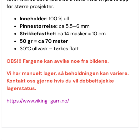
før større prosjekter.
Inneholder:
100 % ull
Pinnestørrelse:
ca 5,5–6 mm
Strikkefasthet:
ca 14 masker = 10 cm
50 gr = ca 70 meter
30°C ullvask – tørkes flatt
OBS!!! Fargene kan avvike noe fra bildene.
Vi har manuelt lager, så beholdningen kan variere.
Kontakt oss gjerne hvis du vil dobbeltsjekke
lagerstatus.
https://www.viking-garn.no/