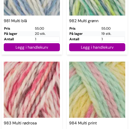
981 Multi blå
982 Multi grønn
Pris
55.00
Pris
55.00
På lager
20 stk.
På lager
19 stk.
Antall
Antall
Legg i handlekurv
Legg i handlekurv
983 Multi rødrosa
984 Multi print