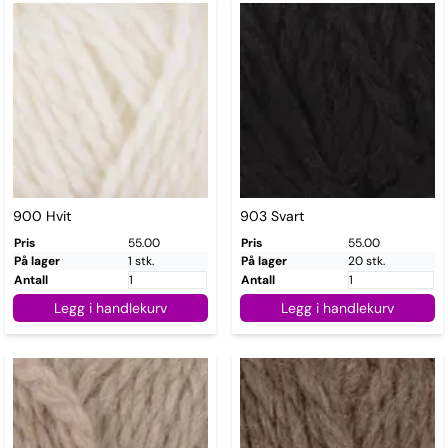
900 Hvit
903 Svart
Pris
55.00
Pris
55.00
På lager
1 stk.
På lager
20 stk.
Antall
Antall
Legg i handlekurv
Legg i handlekurv