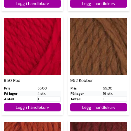
Legg i handlekurv
Legg i handlekurv
950 Rød
952 Kobber
Pris
55.00
Pris
55.00
På lager
4 stk.
På lager
16 stk.
Antall
Antall
Legg i handlekurv
Legg i handlekurv