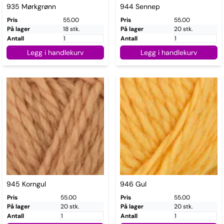
935 Mørkgrønn
944 Sennep
Pris
55.00
Pris
55.00
På lager
18 stk.
På lager
20 stk.
Antall
Antall
Legg i handlekurv
Legg i handlekurv
945 Korngul
946 Gul
Pris
55.00
Pris
55.00
På lager
20 stk.
På lager
20 stk.
Antall
Antall