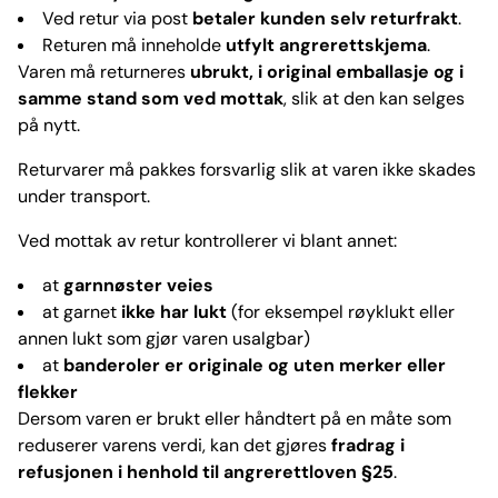
Ved retur via post
betaler kunden selv returfrakt
.
Returen må inneholde
utfylt angrerettskjema
.
Varen må returneres
ubrukt, i original emballasje og i
samme stand som ved mottak
, slik at den kan selges
på nytt.
Returvarer må pakkes forsvarlig slik at varen ikke skades
under transport.
Ved mottak av retur kontrollerer vi blant annet:
at
garnnøster veies
at garnet
ikke har lukt
(for eksempel røyklukt eller
annen lukt som gjør varen usalgbar)
at
banderoler er originale og uten merker eller
flekker
Dersom varen er brukt eller håndtert på en måte som
reduserer varens verdi, kan det gjøres
fradrag i
refusjonen i henhold til angrerettloven §25
.