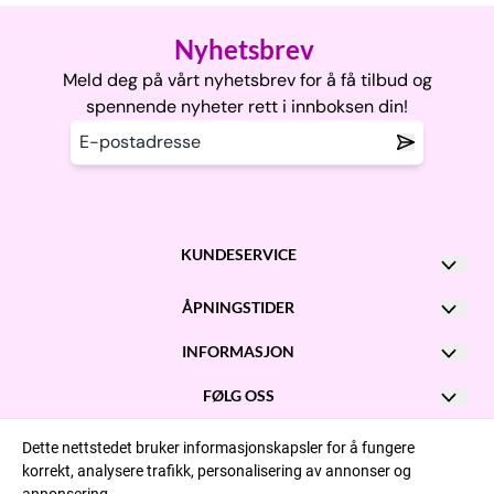
Nyhetsbrev
Meld deg på vårt nyhetsbrev for å få tilbud og
spennende nyheter rett i innboksen din!
KUNDESERVICE
Kontakt oss
ÅPNINGSTIDER
Post@garnhexene.no
Man - Fre: kl 10 - 16
INFORMASJON
+47 900 97 308
Onsdag: kl 10 - 20
Om oss
FØLG OSS
Adresse:
Facebook
FAQ || Ofte stilte spørsmål
Lørdag: kl 10 - 15
Storgata 23, 3181 Horten
Dette nettstedet bruker informasjonskapsler for å fungere
korrekt, analysere trafikk, personalisering av annonser og
Instagram
Opprett konto
Orgnr: