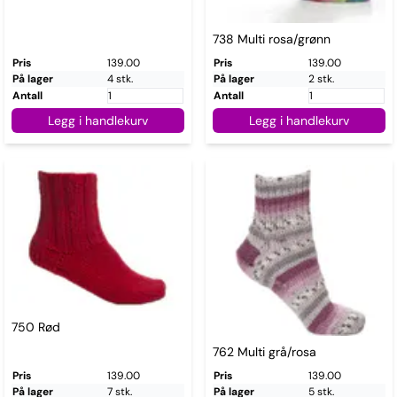
738 Multi rosa/grønn
Pris
139.00
Pris
139.00
På lager
4 stk.
På lager
2 stk.
Antall
Antall
Legg i handlekurv
Legg i handlekurv
750 Rød
762 Multi grå/rosa
Pris
139.00
Pris
139.00
På lager
7 stk.
På lager
5 stk.