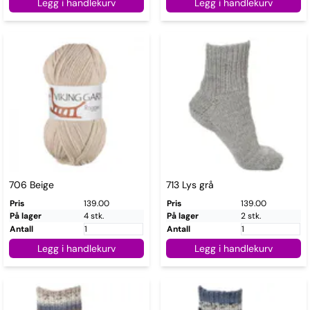
Legg i handlekurv
Legg i handlekurv
706 Beige
713 Lys grå
Pris
139.00
Pris
139.00
På lager
4 stk.
På lager
2 stk.
Antall
Antall
Legg i handlekurv
Legg i handlekurv