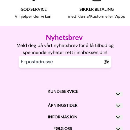
GOD SERVICE
SIKKER BETALING
Vi hjelper der vi kan!
med Klarna/Kustom eller Vipps
Nyhetsbrev
Meld deg på vårt nyhetsbrev for å få tilbud og
spennende nyheter rett i innboksen din!
KUNDESERVICE
Kontakt oss
ÅPNINGSTIDER
Post@garnhexene.no
Man - Fre: kl 10 - 16
INFORMASJON
+47 900 97 308
Onsdag: kl 10 - 20
Om oss
FØLG OSS