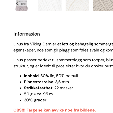
Informasjon
Linus fra Viking Garn er et lett og behagelig sommer
egenskaper, noe som gir plagg som føles svale og komfo
Linus passer perfekt til sommerplagg som topper, bluser
struktur, og er ideelt til prosjekter hvor du ønsker pu
Innhold
: 50% lin, 50% bomull
Pinnestørrelse
: 3,5 mm
Strikkefasthet
: 22 masker
50 g = ca. 95 m
30°C grader
OBS!!! Fargene kan avvike noe fra bildene.