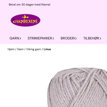
Hopp til innhold
Betal om 30 dager med Klarna!
GARN
STRIKKEPAKKER
BRODERI
TILBEHØR
Hjem
/
Garn
/
Viking garn
/
Linus