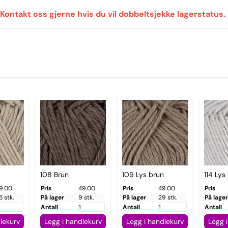
 Kontakt oss gjerne hvis du vil dobbeltsjekke lagerstatus.
108 Brun
109 Lys brun
114 Lys
9.00
Pris
49.00
Pris
49.00
Pris
5 stk.
På lager
9 stk.
På lager
29 stk.
På lager
Antall
Antall
Antall
lekurv
Legg i handlekurv
Legg i handlekurv
Legg 