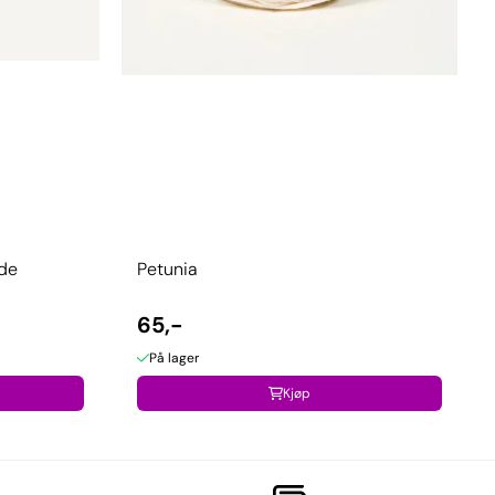
nde
Petunia
65,-
På lager
Kjøp