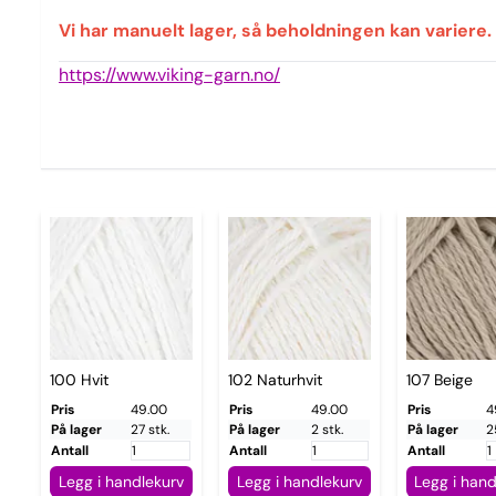
Vi har manuelt lager, så beholdningen kan variere.
https://www.viking-garn.no/
100 Hvit
102 Naturhvit
107 Beige
Pris
49.00
Pris
49.00
Pris
4
På lager
27 stk.
På lager
2 stk.
På lager
2
Antall
Antall
Antall
Legg i handlekurv
Legg i handlekurv
Legg i hand