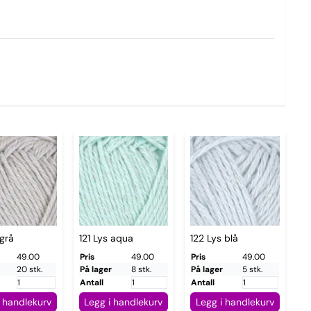
 grå
121 Lys aqua
122 Lys blå
49.00
Pris
49.00
Pris
49.00
20 stk.
På lager
8 stk.
På lager
5 stk.
Antall
Antall
i handlekurv
Legg i handlekurv
Legg i handlekurv