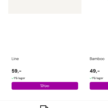
Line
Bamboo
59,-
49,-
På lager
På lager
Kjøp