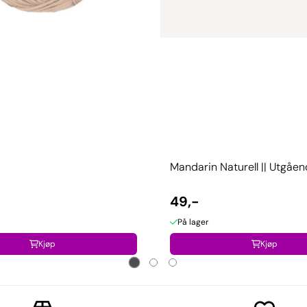
Mandarin Naturell || Utgåe
49,-
På lager
Kjøp
Kjøp