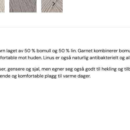
garn laget av 50 % bomull og 50 % lin. Garnet kombinerer bomu
rtable mot huden. Linus er også naturlig antibakterielt og alle
, gensere og sjal, men egner seg også godt til hekling og tilbe
stende og komfortable plagg til varme dager.