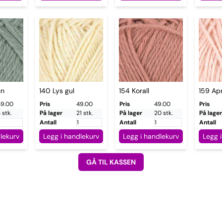
nn
140 Lys gul
154 Korall
159 Apr
49.00
Pris
49.00
Pris
49.00
Pris
 stk.
På lager
21 stk.
På lager
20 stk.
På lager
Antall
Antall
Antall
lekurv
Legg i handlekurv
Legg i handlekurv
Legg 
GÅ TIL KASSEN