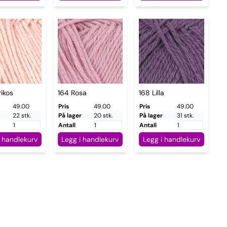
ikos
164 Rosa
168 Lilla
49.00
Pris
49.00
Pris
49.00
22 stk.
På lager
20 stk.
På lager
31 stk.
Antall
Antall
i handlekurv
Legg i handlekurv
Legg i handlekurv