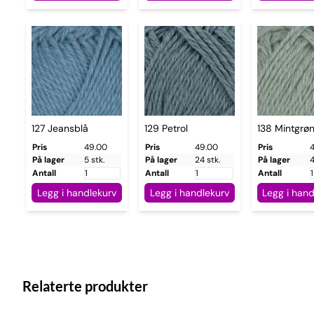
127 Jeansblå
129 Petrol
138 Mintgrø
Pris
49.00
Pris
49.00
Pris
På lager
5 stk.
På lager
24 stk.
På lager
4
Antall
Antall
Antall
Legg i handlekurv
Legg i handlekurv
Legg i hand
Relaterte produkter