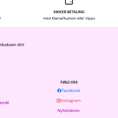
SIKKER BETALING
!
med Klarna/Kustom eller Vipps
nnboksen din!
FØLG OSS
Facebook
Instagram
rsmål
Nyhetsbrev