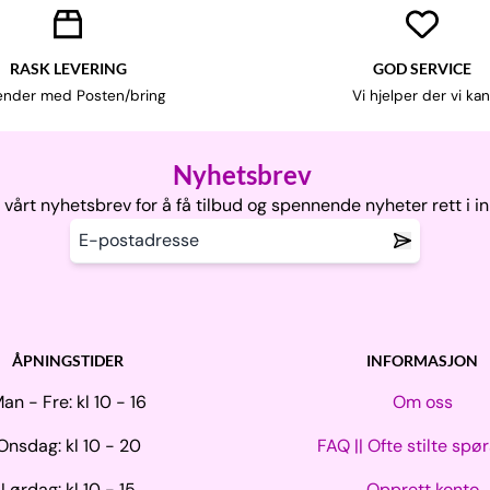
RASK LEVERING
GOD SERVICE
ender med Posten/bring
Vi hjelper der vi kan
Nyhetsbrev
vårt nyhetsbrev for å få tilbud og spennende nyheter rett i i
ÅPNINGSTIDER
INFORMASJON
an - Fre: kl 10 - 16
Om oss
Onsdag: kl 10 - 20
FAQ || Ofte stilte spø
Lørdag: kl 10 - 15
Opprett konto