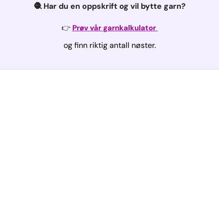
🧶 Har du en oppskrift og vil bytte garn?
👉
Prøv vår garnkalkulator
og finn riktig antall nøster.