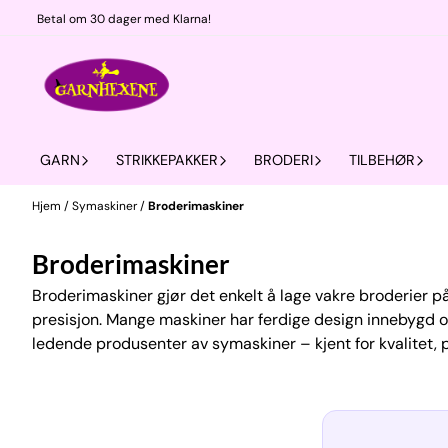
Hopp til innhold
Betal om 30 dager med Klarna!
GARN
STRIKKEPAKKER
BRODERI
TILBEHØR
Hjem
/
Symaskiner
/
Broderimaskiner
Broderimaskiner
Broderimaskiner gjør det enkelt å lage vakre broderier p
presisjon. Mange maskiner har ferdige design innebygd 
ledende produsenter av symaskiner – kjent for kvalitet, p