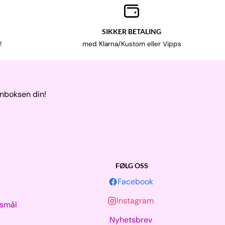
SIKKER BETALING
!
med Klarna/Kustom eller Vipps
nnboksen din!
FØLG OSS
Facebook
Instagram
rsmål
Nyhetsbrev