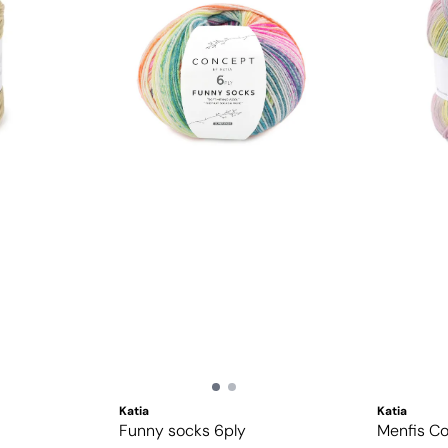
Katia
Katia
Funny socks 6ply
Menfis Co