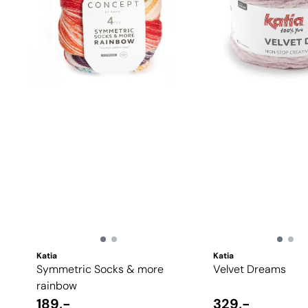
Katia
Katia
Symmetric Socks & more
Velvet Dreams
rainbow
189,-
329,-