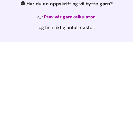
🧶 Har du en oppskrift og vil bytte garn?
👉
Prøv vår garnkalkulator
og finn riktig antall nøster.