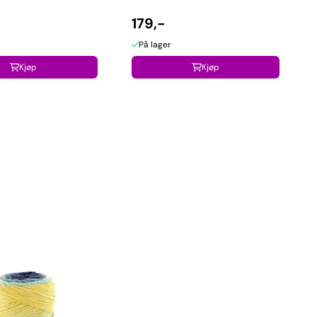
179,-
På lager
Kjøp
Kjøp