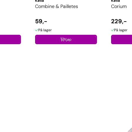
Katia
Katia
Combine & Pailletes
Corium
59,-
229,-
På lager
På lager
Kjøp