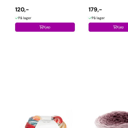
120,-
179,-
På lager
På lager
Kjøp
Kjøp