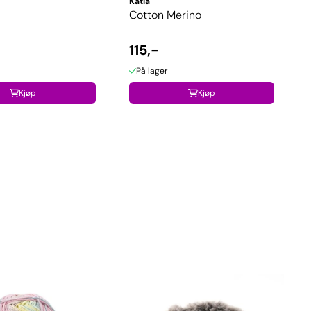
Katia
Cotton Merino
115,-
På lager
Kjøp
Kjøp