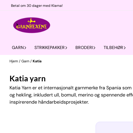
Hopp til innhold
Betal om 30 dager med Klarna!
GARN
STRIKKEPAKKER
BRODERI
TILBEHØR
Hjem
/
Garn
/
Katia
Katia yarn
Katia Yarn er et internasjonalt garnmerke fra Spania som e
og hekling, inkludert ull, bomull, merino og spennende effe
inspirerende håndarbeidsprosjekter.