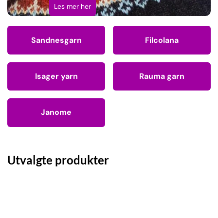
Les mer her
Sandnesgarn
Filcolana
Isager yarn
Rauma garn
Janome
Utvalgte produkter