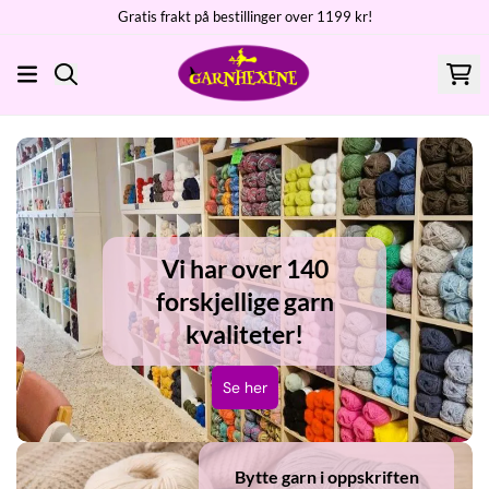
Gratis frakt på bestillinger over 1199 kr!
Hopp til innhold
Vi har over 140
forskjellige garn
kvaliteter!
Se her
Bytte garn i oppskriften