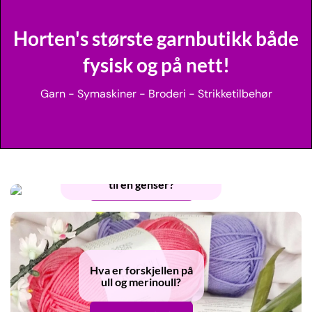
Horten's største garnbutikk både
fysisk og på nett!
Garn - Symaskiner - Broderi - Strikketilbehør
Hvor mye garn trenger man
til en genser?
Les mer om det her!
Hva er forskjellen på
ull og merinoull?