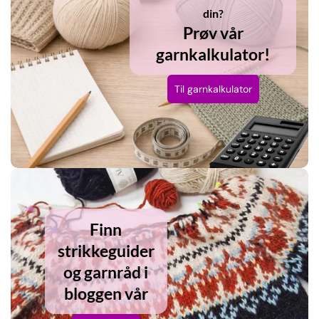
din?
Prøv vår
garnkalkulator!
Til garnkalkulator
Finn
strikkeguider
og garnråd i
bloggen vår