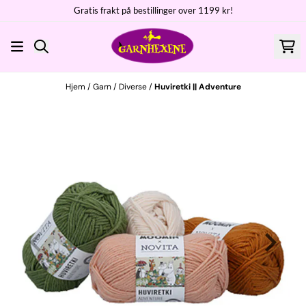
Gratis frakt på bestillinger over 1199 kr!
Hopp til innhold
Hjem
/
Garn
/
Diverse
/
Huviretki || Adventure