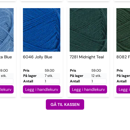
a Blue
6046 Jolly Blue
7281 Midnight Teal
8082 F
59.00
Pris
59.00
Pris
59.00
Pris
 stk.
På lager
7 stk.
På lager
12 stk.
På lager
Antall
Antall
Antall
lekurv
Legg i handlekurv
Legg i handlekurv
Legg 
GÅ TIL KASSEN