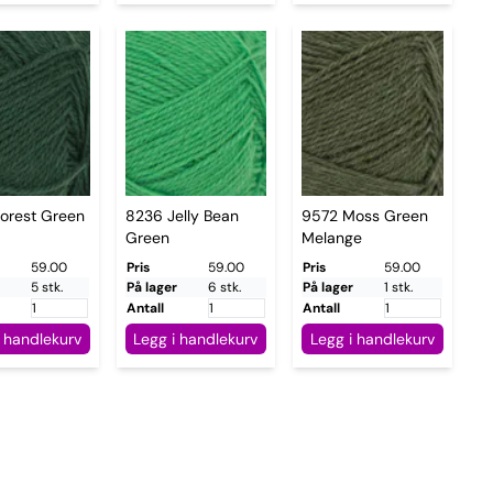
orest Green
8236 Jelly Bean
9572 Moss Green
Green
Melange
59.00
Pris
59.00
Pris
59.00
5 stk.
På lager
6 stk.
På lager
1 stk.
Antall
Antall
i handlekurv
Legg i handlekurv
Legg i handlekurv