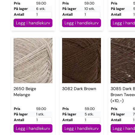
Pris
59.00
Pris
59.00
Pris
På lager
6 stk.
På lager
10 stk.
På lager
5
Antall
Antall
Antall
Legg i handlekurv
Legg i handlekurv
Legg i hand
2650 Beige
3082 Dark Brown
3085 Dark B
Melange
Brown Twee
(+10,-)
Pris
59.00
Pris
59.00
Pris
6
På lager
1 stk.
På lager
5 stk.
På lager
7
Antall
Antall
Antall
Legg i handlekurv
Legg i handlekurv
Legg i hand