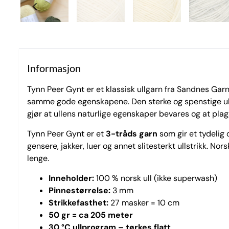
Informasjon
Tynn Peer Gynt er et klassisk ullgarn fra Sandnes Gar
samme gode egenskapene. Den sterke og spenstige ullf
gjør at ullens naturlige egenskaper bevares og at plag
Tynn Peer Gynt er et
3-tråds garn
som gir et tydelig 
gensere, jakker, luer og annet slitesterkt ullstrikk. N
lenge.
Inneholder:
100 % norsk ull (ikke superwash)
Pinnestørrelse:
3 mm
Strikkefasthet:
27 masker = 10 cm
50 gr = ca 205 meter
30 °C ullprogram – tørkes flatt