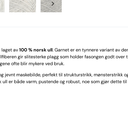
n laget av
100 % norsk ull
. Garnet er en tynnere variant av 
iberen gir slitesterke plagg som holder fasongen godt over t
gene ofte blir mykere ved bruk.
og jevnt maskebilde, perfekt til strukturstrikk, mønsterstrikk o
orsk ull er både varm, pustende og robust, noe som gjør dette ti