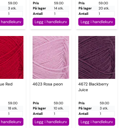
59.00
Pris
59.00
Pris
59.00
3 stk.
På lager
14 stk.
På lager
20 stk.
Antall
Antall
i handlekurv
Legg i handlekurv
Legg i handlekurv
rue Red
4623 Rosa peon
4672 Blackberry
Juice
59.00
Pris
59.00
Pris
59.00
18 stk.
På lager
10 stk.
På lager
3 stk.
Antall
Antall
i handlekurv
Legg i handlekurv
Legg i handlekurv