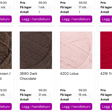
59.00
Pris
59.00
Pris
59.00
Pris
 stk.
På lager
1 stk.
På lager
17 stk.
På lager
Antall
Antall
Antall
lekurv
Legg i handlekurv
Legg i handlekurv
Legg 
rown /
3880 Dark
4202 Lotus
4219 T
d
Chocolate
9.00
Pris
59.00
Pris
59.00
Pris
 stk.
På lager
21 stk.
På lager
19 stk.
På lager
Antall
Antall
Antall
lekurv
Legg i handlekurv
Legg i handlekurv
Legg 