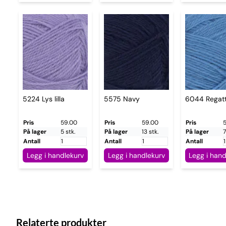
5224 Lys lilla
5575 Navy
6044 Regatt
Pris
59.00
Pris
59.00
Pris
På lager
5 stk.
På lager
13 stk.
På lager
7
Antall
Antall
Antall
Legg i handlekurv
Legg i handlekurv
Legg i hand
Relaterte produkter