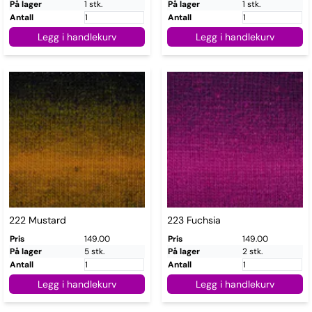
På lager
1 stk.
På lager
1 stk.
Antall
Antall
Legg i handlekurv
Legg i handlekurv
222 Mustard
223 Fuchsia
Pris
149.00
Pris
149.00
På lager
5 stk.
På lager
2 stk.
Antall
Antall
Legg i handlekurv
Legg i handlekurv