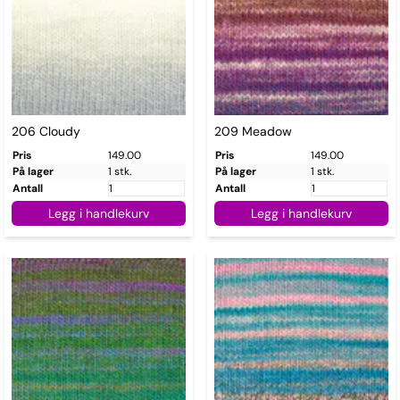
206 Cloudy
209 Meadow
Pris
149.00
Pris
149.00
På lager
1 stk.
På lager
1 stk.
Antall
Antall
Legg i handlekurv
Legg i handlekurv