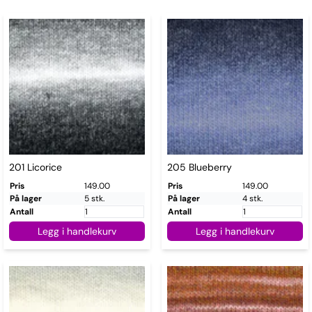
201 Licorice
205 Blueberry
Pris
149.00
Pris
149.00
På lager
5 stk.
På lager
4 stk.
Antall
Antall
Legg i handlekurv
Legg i handlekurv