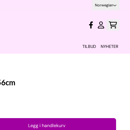
Norwegian
TILBUD
NYHETER
56cm