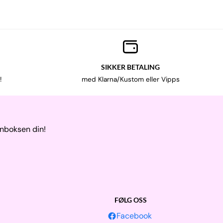
SIKKER BETALING
!
med Klarna/Kustom eller Vipps
nnboksen din!
FØLG OSS
Facebook