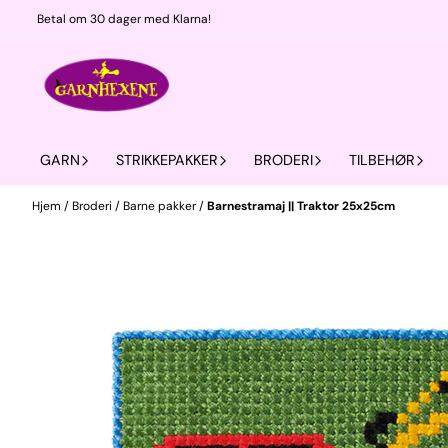
Hopp til innhold
Betal om 30 dager med Klarna!
GARN
STRIKKEPAKKER
BRODERI
TILBEHØR
Hjem
/
Broderi
/
Barne pakker
/
Barnestramaj || Traktor 25x25cm