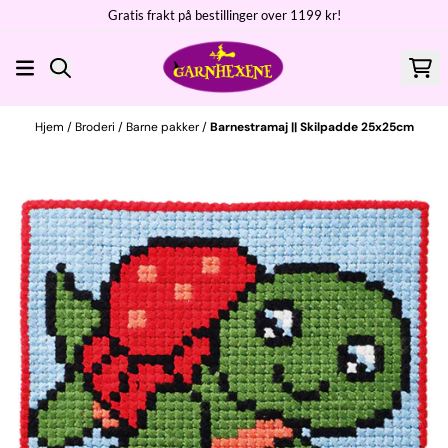
Gratis frakt på bestillinger over 1199 kr!
Hopp til innhold
Hjem
/
Broderi
/
Barne pakker
/
Barnestramaj || Skilpadde 25x25cm